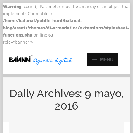
Warning
: count(): Parameter must be an array or an object that
implements Countable in
/home/baianai/public_html/baianai-
blog/assets/themes/dt-armada/inc/extensions/stylesheet-
functions.php
on line
63
role="banner">
MENU
Servicios
Trabajos
Daily Archives:
9 mayo,
2016
Proyectos
Blog
Contacto