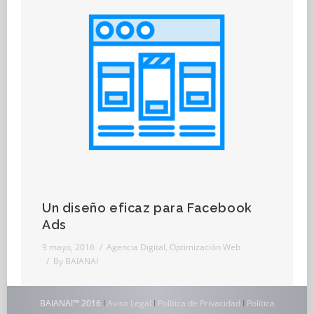
SOBRE LA AGENCIA
Sobre Baianai
Un diseño eficaz para Facebook
Ads
9 mayo, 2016
Agencia Digital
,
Optimización Web
By
BAIANAI
BAIANAI™ 2016
I
Aviso Legal
I
Política de Privacidad
I
Política