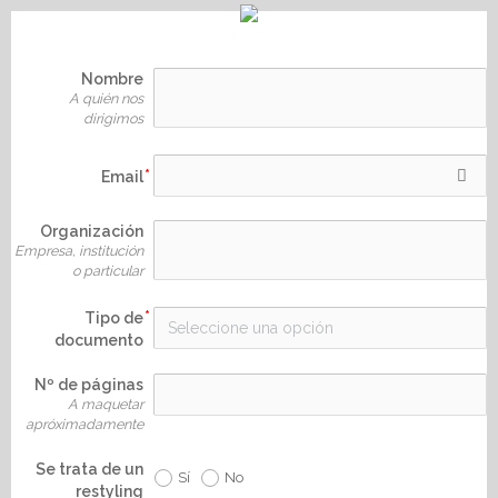
Nombre
A quién nos
dirigimos
Email
Organización
Empresa, institución
o particular
Tipo de
documento
Nº de páginas
A maquetar
apróximadamente
Se trata de un
Sí
No
restyling