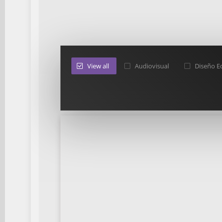
View all
Audiovisual
Diseño Ed